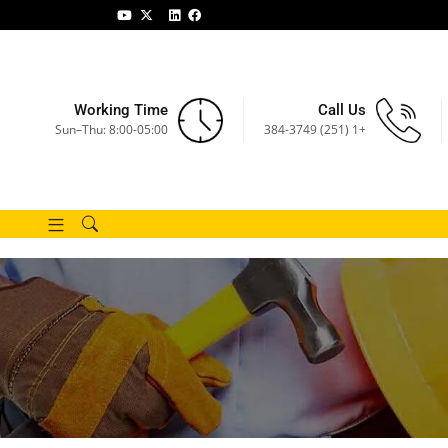
Working Time
Call Us
Sun–Thu: 8:00-05:00
+1 (251) 384-3749