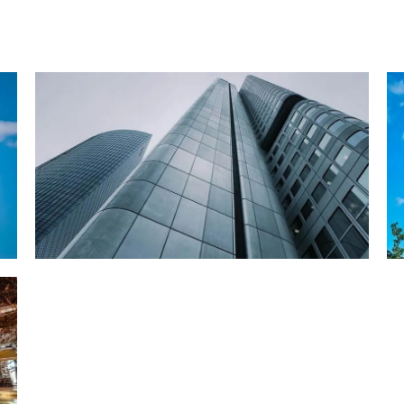
برج جونسون