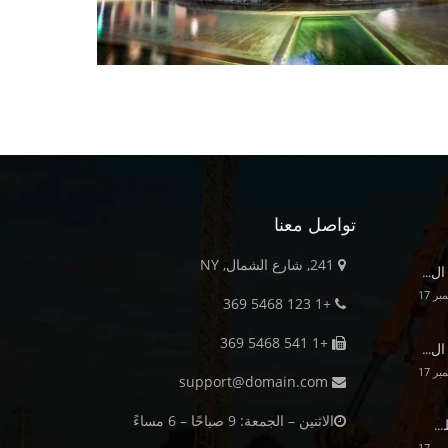
تواصل معنا
241, شارع الشمال, NY
 ال…
+1 123 5468 369
+1 541 5468 369
 ال…
support@domain.com
الاثنين – الجمعة: 9 صباحًا – 6 مساءً
ط…